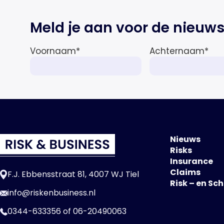
Meld je aan voor de nieuws
Voornaam
*
Achternaam
*
Nieuws
Risks
Insurance
Claims
F.J. Ebbensstraat 81, 4007 WJ Tiel
Risk – en Sc
info@riskenbusiness.nl
0344-633356
of
06-20490063