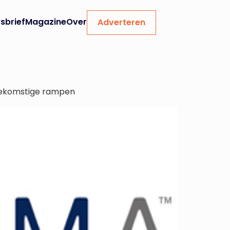
sbrief
Magazine
Over
Adverteren
toekomstige rampen