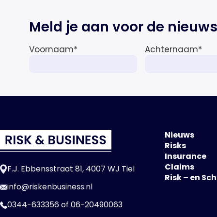
Meld je aan voor de nieuws
Voornaam
*
Achternaam
*
Nieuws
Risks
Insurance
Claims
F.J. Ebbensstraat 81, 4007 WJ Tiel
Risk – en Sc
info@riskenbusiness.nl
0344-633356
of
06-20490063