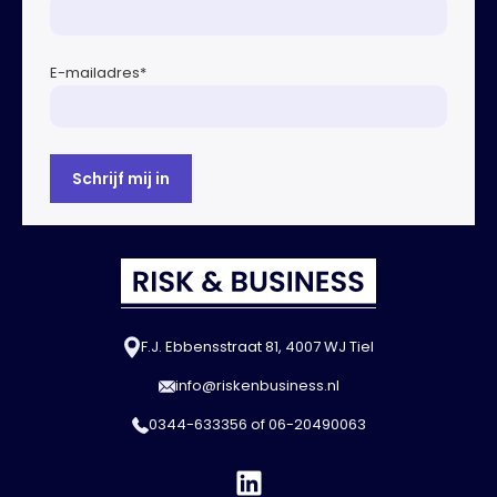
E-mailadres
*
F.J. Ebbensstraat 81, 4007 WJ Tiel
info@riskenbusiness.nl
0344-633356
of
06-20490063