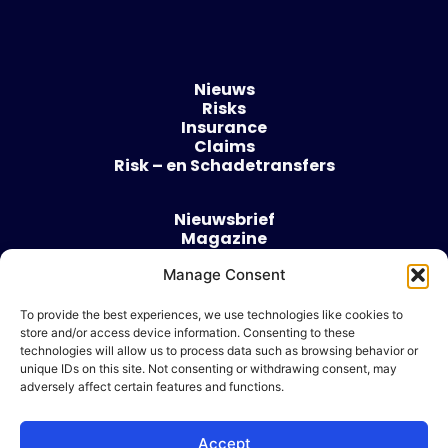
Nieuws
Risks
Insurance
Claims
Risk – en Schadetransfers
Nieuwsbrief
Magazine
Evenementen
Over
Manage Consent
Contact
To provide the best experiences, we use technologies like cookies to
store and/or access device information. Consenting to these
Algemene voorwaarden
technologies will allow us to process data such as browsing behavior or
Cookie beleid
unique IDs on this site. Not consenting or withdrawing consent, may
adversely affect certain features and functions.
Accept
Ik wil adverteren