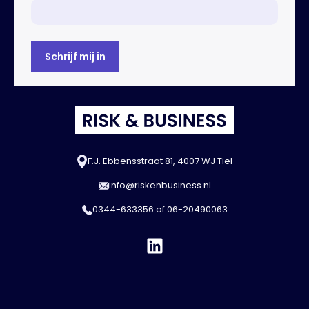
F.J. Ebbensstraat 81, 4007 WJ Tiel
info@riskenbusiness.nl
0344-633356
of
06-20490063