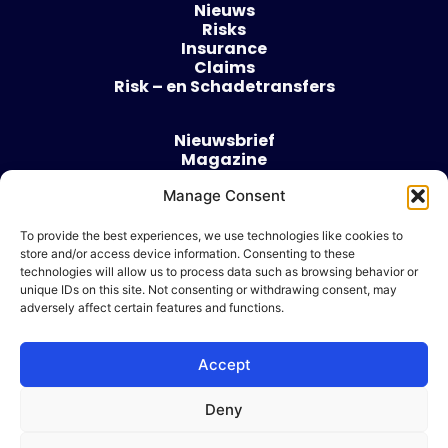
Nieuws
Risks
Insurance
Claims
Risk – en Schadetransfers
Nieuwsbrief
Magazine
Evenementen
Manage Consent
Over
Contact
To provide the best experiences, we use technologies like cookies to
store and/or access device information. Consenting to these
Algemene voorwaarden
technologies will allow us to process data such as browsing behavior or
Cookie beleid
unique IDs on this site. Not consenting or withdrawing consent, may
adversely affect certain features and functions.
Accept
Ik wil adverteren
Deny