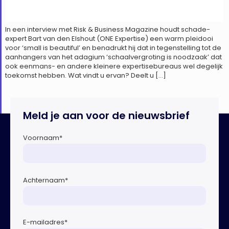
In een interview met Risk & Business Magazine houdt schade-
expert Bart van den Elshout (ONE Expertise) een warm pleidooi
voor ‘small is beautiful’ en benadrukt hij dat in tegenstelling tot de
aanhangers van het adagium ‘schaalvergroting is noodzaak’ dat
ook eenmans- en andere kleinere expertisebureaus wel degelijk
toekomst hebben. Wat vindt u ervan? Deelt u […]
Meld je aan voor de nieuwsbrief
Voornaam
*
Achternaam
*
E-mailadres
*