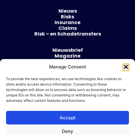
Nieuws
Risks
Insurance
Claims
Risk – en Schadetransfers
Nieuwsbrief
Magazine
Evenementen
Over
Manage Consent
Contact
To provide the best experiences, we use technologies like cookies to
store and/or access device information. Consenting to these
Algemene voorwaarden
technologies will allow us to process data such as browsing behavior or
Cookie beleid
unique IDs on this site. Not consenting or withdrawing consent, may
adversely affect certain features and functions.
Accept
Ik wil adverteren
Deny