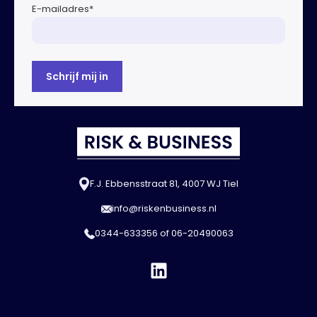
E-mailadres
*
F.J. Ebbensstraat 81, 4007 WJ Tiel
info@riskenbusiness.nl
0344-633356
of
06-20490063