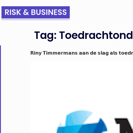
Tag:
Toedrachtond
𝗥𝗶𝗻𝘆 𝗧𝗶𝗺𝗺𝗲𝗿𝗺𝗮𝗻𝘀 𝗮𝗮𝗻 𝗱𝗲 𝘀𝗹𝗮𝗴 𝗮𝗹𝘀 𝘁𝗼𝗲𝗱𝗿