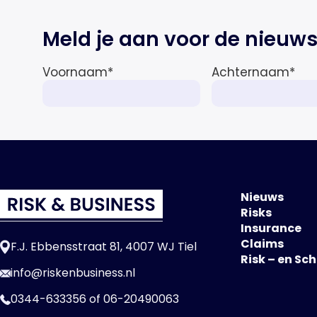
Meld je aan voor de nieuws
Voornaam
*
Achternaam
*
Nieuws
Risks
Insurance
Claims
F.J. Ebbensstraat 81, 4007 WJ Tiel
Risk – en Sc
info@riskenbusiness.nl
0344-633356
of
06-20490063