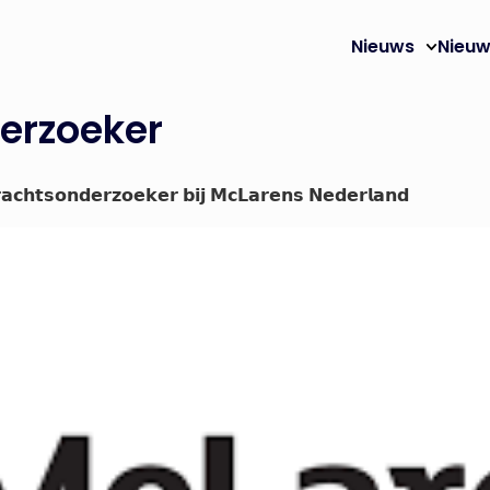
Nieuws
Nieuw
erzoeker
𝗮𝗰𝗵𝘁𝘀𝗼𝗻𝗱𝗲𝗿𝘇𝗼𝗲𝗸𝗲𝗿 𝗯𝗶𝗷 𝗠𝗰𝗟𝗮𝗿𝗲𝗻𝘀 𝗡𝗲𝗱𝗲𝗿𝗹𝗮𝗻𝗱