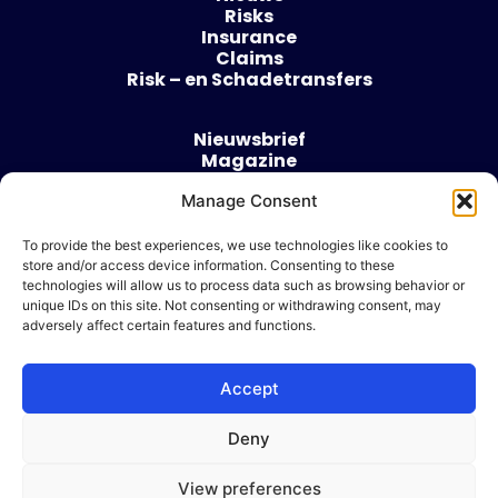
Risks
Insurance
Claims
Risk – en Schadetransfers
Nieuwsbrief
Magazine
Evenementen
Manage Consent
Over
Contact
To provide the best experiences, we use technologies like cookies to
store and/or access device information. Consenting to these
Algemene voorwaarden
technologies will allow us to process data such as browsing behavior or
Cookie beleid
unique IDs on this site. Not consenting or withdrawing consent, may
adversely affect certain features and functions.
Accept
Ik wil adverteren
Deny
© 2026 Risk & Business
View preferences