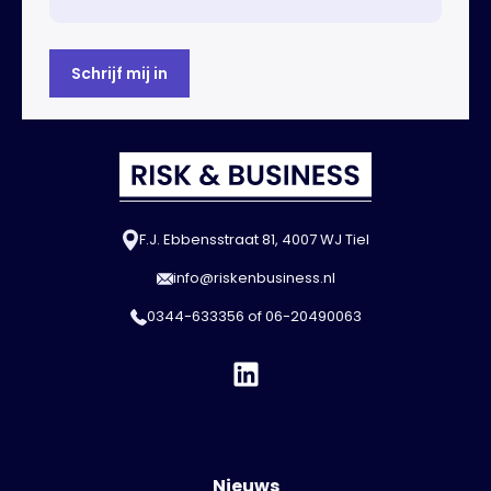
F.J. Ebbensstraat 81, 4007 WJ Tiel
info@riskenbusiness.nl
0344-633356
of
06-20490063
Nieuws