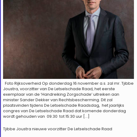
Foto Rijksoverheid Op donderdag 16 november a.s. zal mr. Tjibbe
Joustra, voorzitter van De Letselschade Raad, het eerste
exemplaar van de ‘Handreiking Zorgschade’ uitreiken aan
minister Sander Dekker van Rechtsbescherming. Dit zal
plaatsvinden tijdens De Letselschade Raadsdag, het jaarlijks
congres van De Letselschade Raad dat komende donderdag
wordt gehouden van 09.30 tot 15:30 uur […]
Tjibbe Joustra nieuwe voorzitter De Letselschade Raad