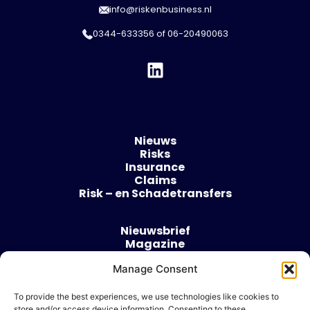
info@riskenbusiness.nl
0344-633356
of
06-20490063
Nieuws
Risks
Insurance
Claims
Risk – en Schadetransfers
Nieuwsbrief
Magazine
Evenementen
Over
Manage Consent
Contact
To provide the best experiences, we use technologies like cookies to
store and/or access device information. Consenting to these