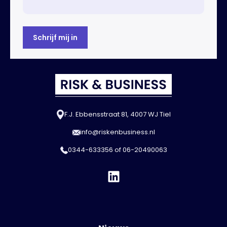
F.J. Ebbensstraat 81, 4007 WJ Tiel
info@riskenbusiness.nl
0344-633356
of
06-20490063