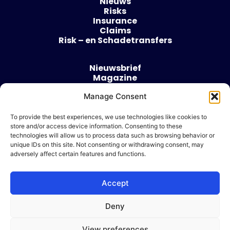
Nieuws
Risks
Insurance
Claims
Risk – en Schadetransfers
Nieuwsbrief
Magazine
Evenementen
Manage Consent
Over
Contact
To provide the best experiences, we use technologies like cookies to
store and/or access device information. Consenting to these
Algemene voorwaarden
technologies will allow us to process data such as browsing behavior or
Cookie beleid
unique IDs on this site. Not consenting or withdrawing consent, may
adversely affect certain features and functions.
Accept
Ik wil adverteren
Deny
© 2026 Risk & Business
View preferences