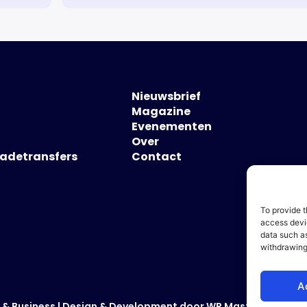
Nieuwsbrief
Magazine
Evenementen
Over
hadetransfers
Contact
To provide t
access devic
data such as
withdrawing
A
 & Business
| Design & Development door
WP Masters