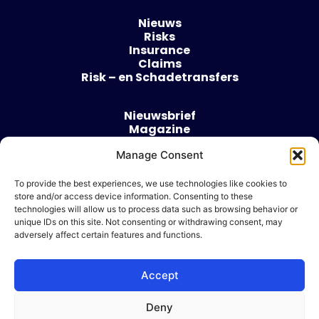
Nieuws
Risks
Insurance
Claims
Risk – en Schadetransfers
Nieuwsbrief
Magazine
Evenementen
Manage Consent
Over
Contact
To provide the best experiences, we use technologies like cookies to
store and/or access device information. Consenting to these
Algemene voorwaarden
technologies will allow us to process data such as browsing behavior or
Cookie beleid
unique IDs on this site. Not consenting or withdrawing consent, may
adversely affect certain features and functions.
Accept
Ik wil adverteren
Deny