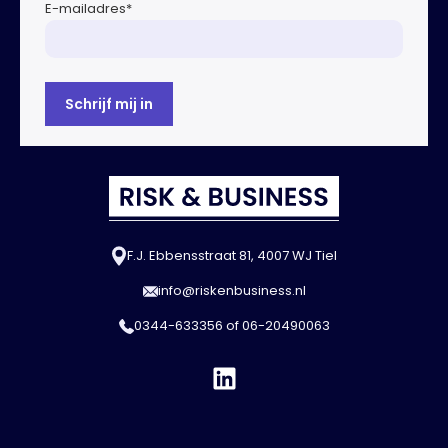
E-mailadres
*
F.J. Ebbensstraat 81, 4007 WJ Tiel
info@riskenbusiness.nl
0344-633356
of
06-20490063