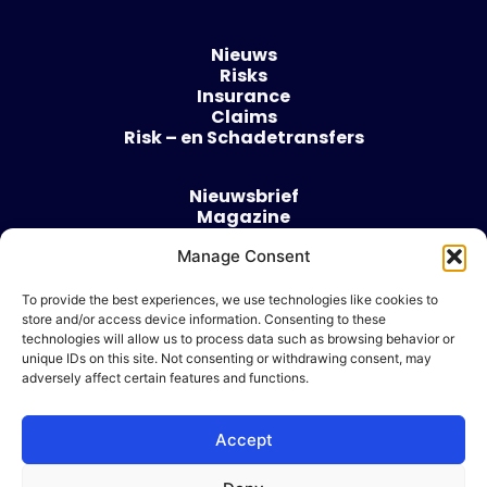
Nieuws
Risks
Insurance
Claims
Risk – en Schadetransfers
Nieuwsbrief
Magazine
Evenementen
Manage Consent
Over
Contact
To provide the best experiences, we use technologies like cookies to
store and/or access device information. Consenting to these
Algemene voorwaarden
technologies will allow us to process data such as browsing behavior or
Cookie beleid
unique IDs on this site. Not consenting or withdrawing consent, may
adversely affect certain features and functions.
Accept
Ik wil adverteren