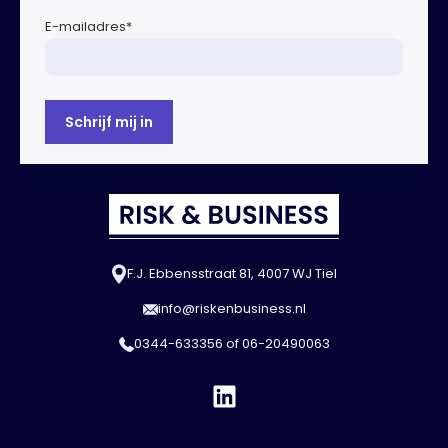
E-mailadres
*
F.J. Ebbensstraat 81, 4007 WJ Tiel
info@riskenbusiness.nl
0344-633356
of
06-20490063