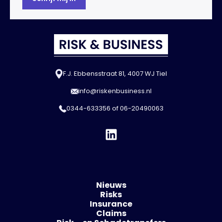
F.J. Ebbensstraat 81, 4007 WJ Tiel
info@riskenbusiness.nl
0344-633356
of
06-20490063
Nieuws
Risks
Insurance
Claims