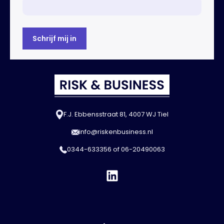
F.J. Ebbensstraat 81, 4007 WJ Tiel
info@riskenbusiness.nl
0344-633356
of
06-20490063