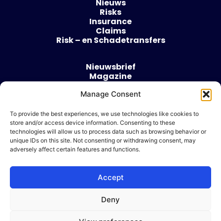
Nieuws
Risks
Insurance
Claims
Risk – en Schadetransfers
Nieuwsbrief
Magazine
Evenementen
Manage Consent
Over
Contact
To provide the best experiences, we use technologies like cookies to
store and/or access device information. Consenting to these
Algemene voorwaarden
technologies will allow us to process data such as browsing behavior or
Cookie beleid
unique IDs on this site. Not consenting or withdrawing consent, may
adversely affect certain features and functions.
Accept
Ik wil adverteren
Deny
© 2026 Risk & Business