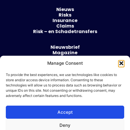
Nieuws
Risks
Insurance
Claims
Risk – en Schadetransfers
Nieuwsbrief
Magazine
Evenementen
Manage Consent
Over
Contact
To provide the best experiences, we use technologies like cookies to
store and/or access device information. Consenting to these
Algemene voorwaarden
technologies will allow us to process data such as browsing behavior or
Cookie beleid
unique IDs on this site. Not consenting or withdrawing consent, may
adversely affect certain features and functions.
Accept
Ik wil adverteren
Deny