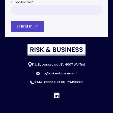
E-mailadres
*
F.J. Ebbensstraat 81, 4007 WJ Tiel
info@riskenbusiness.nl
0344-633356
of
06-20490063