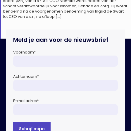
Board (MB) van a.s.r. Als COO Non-life wordt Robert van der
Schaaf verantwoordelijk voor Inkomen, Schade en Zorg. Hij wordt
benoemd na de voorgenomen benoeming van Ingrid de Swart
tot CEO van a.s.r., na afloop […]
Meld je aan voor de nieuwsbrief
Voornaam
*
Achternaam
*
E-mailadres
*