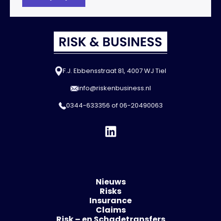
F.J. Ebbensstraat 81, 4007 WJ Tiel
info@riskenbusiness.nl
0344-633356
of
06-20490063
Nieuws
Risks
Insurance
Claims
Risk – en Schadetransfers