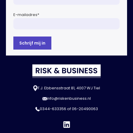
E-mailadres
*
F.J. Ebbensstraat 81, 4007 WJ Tiel
info@riskenbusiness.nl
0344-633356
of
06-20490063