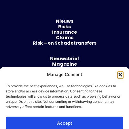
Nieuws
Risks
Insurance
Claims
Risk – en Schadetransfers
Nieuwsbrief
Magazine
Evenementen
Manage Consent
Over
Contact
To provide the best experiences, we use technologies like cookies to
store and/or access device information. Consenting to these
Algemene voorwaarden
technologies will allow us to process data such as browsing behavior or
Cookie beleid
unique IDs on this site. Not consenting or withdrawing consent, may
adversely affect certain features and functions.
Accept
Ik wil adverteren