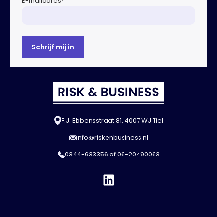
E-mailadres
*
F.J. Ebbensstraat 81, 4007 WJ Tiel
info@riskenbusiness.nl
0344-633356
of
06-20490063