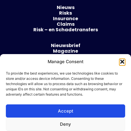
Nieuws
Risks
Insurance
Claims
Risk – en Schadetransfers
Nieuwsbrief
Magazine
Evenementen
Manage Consent
Over
Contact
To provide the best experiences, we use technologies like cookies to
store and/or access device information. Consenting to these
Algemene voorwaarden
technologies will allow us to process data such as browsing behavior or
Cookie beleid
unique IDs on this site. Not consenting or withdrawing consent, may
adversely affect certain features and functions.
Accept
Ik wil adverteren
Deny