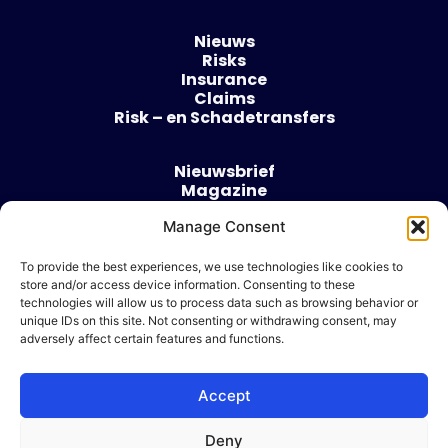
Nieuws
Risks
Insurance
Claims
Risk – en Schadetransfers
Nieuwsbrief
Magazine
Evenementen
Over
Manage Consent
Contact
To provide the best experiences, we use technologies like cookies to
store and/or access device information. Consenting to these
Algemene voorwaarden
technologies will allow us to process data such as browsing behavior or
Cookie beleid
unique IDs on this site. Not consenting or withdrawing consent, may
adversely affect certain features and functions.
Accept
Ik wil adverteren
Deny