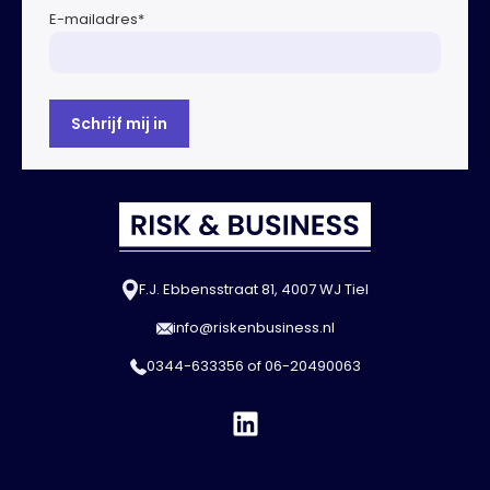
E-mailadres
*
F.J. Ebbensstraat 81, 4007 WJ Tiel
info@riskenbusiness.nl
0344-633356
of
06-20490063