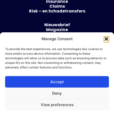
Insurance
Claims
Risk – en Schadetransfers
Nieuwsbrief
Magazine
Evenementen
Over
Manage Consent
Contact
To provide the best experiences, we use technologies like cookies to
store and/or access device information. Consenting to these
Algemene voorwaarden
technologies will allow us to process data such as browsing behavior or
Cookie beleid
unique IDs on this site. Not consenting or withdrawing consent, may
adversely affect certain features and functions.
Accept
Ik wil adverteren
Deny
© 2026 Risk & Business
View preferences
| Design & Development door
WP Masters