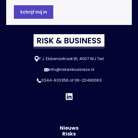
F.J. Ebbensstraat 81, 4007 WJ Tiel
info@riskenbusiness.nl
0344-633356
of
06-20490063
Nieuws
Risks