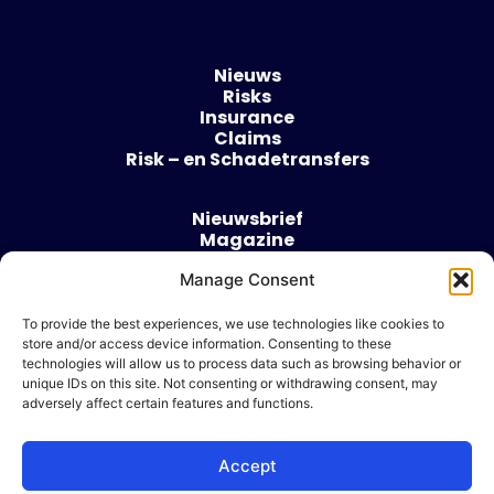
Nieuws
Risks
Insurance
Claims
Risk – en Schadetransfers
Nieuwsbrief
Magazine
Evenementen
Manage Consent
Over
Contact
To provide the best experiences, we use technologies like cookies to
store and/or access device information. Consenting to these
Algemene voorwaarden
technologies will allow us to process data such as browsing behavior or
Cookie beleid
unique IDs on this site. Not consenting or withdrawing consent, may
adversely affect certain features and functions.
Accept
Ik wil adverteren