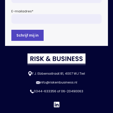
E-mailadres
*
F.J. Ebbensstraat 81, 4007 WJ Tiel
info@riskenbusiness.nl
0344-633356
of
06-20490063