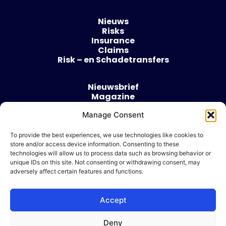
Nieuws
Risks
Insurance
Claims
Risk – en Schadetransfers
Nieuwsbrief
Magazine
Evenementen
Over
Manage Consent
Contact
To provide the best experiences, we use technologies like cookies to
store and/or access device information. Consenting to these
Algemene voorwaarden
technologies will allow us to process data such as browsing behavior or
Cookie beleid
unique IDs on this site. Not consenting or withdrawing consent, may
adversely affect certain features and functions.
Accept
Ik wil adverteren
Deny