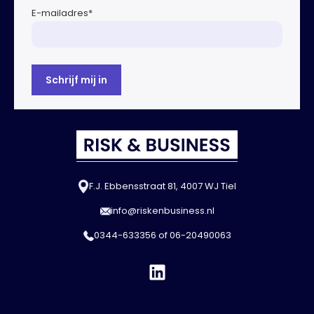
E-mailadres
*
F.J. Ebbensstraat 81, 4007 WJ Tiel
info@riskenbusiness.nl
0344-633356
of
06-20490063