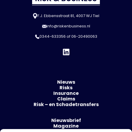
F.J. Ebbensstraat 81, 4007 WJ Tiel
info@riskenbusiness.nl
0344-633356
of
06-20490063
Nieuws
Risks
Insurance
Claims
Risk – en Schadetransfers
Nieuwsbrief
Magazine
Evenementen