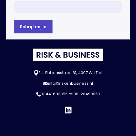
F.J. Ebbensstraat 81, 4007 WJ Tiel
info@riskenbusiness.nl
0344-633356
of
06-20490063