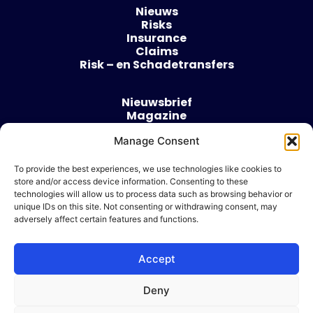
Nieuws
Risks
Insurance
Claims
Risk – en Schadetransfers
Nieuwsbrief
Magazine
Evenementen
Over
Manage Consent
Contact
To provide the best experiences, we use technologies like cookies to
store and/or access device information. Consenting to these
Algemene voorwaarden
technologies will allow us to process data such as browsing behavior or
Cookie beleid
unique IDs on this site. Not consenting or withdrawing consent, may
adversely affect certain features and functions.
Accept
Ik wil adverteren
Deny