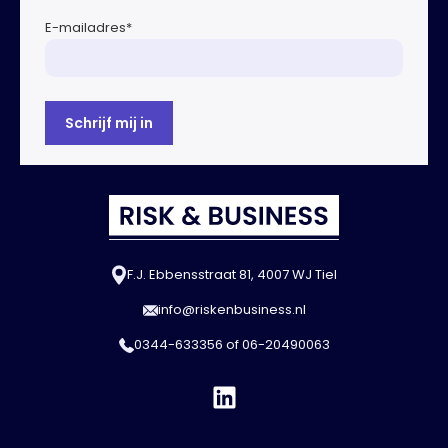
E-mailadres
*
F.J. Ebbensstraat 81, 4007 WJ Tiel
info@riskenbusiness.nl
0344-633356
of
06-20490063