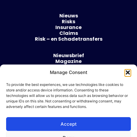
Nieuws
Risks
Insurance
Claims
Risk – en Schadetransfers
Nieuwsbrief
Magazine
Evenementen
Over
Manage Consent
Contact
To provide the best experiences, we use technologies like cookies to
store and/or access device information. Consenting to these
Algemene voorwaarden
technologies will allow us to process data such as browsing behavior or
Cookie beleid
unique IDs on this site. Not consenting or withdrawing consent, may
adversely affect certain features and functions.
Accept
Ik wil adverteren