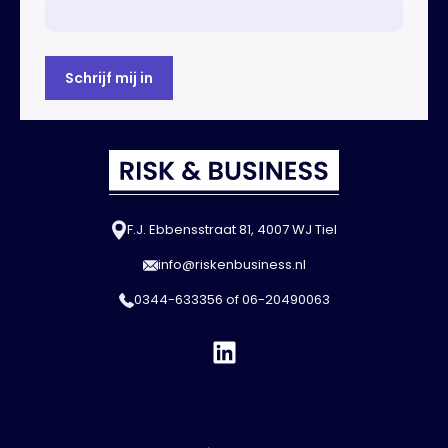
F.J. Ebbensstraat 81, 4007 WJ Tiel
info@riskenbusiness.nl
0344-633356
of
06-20490063