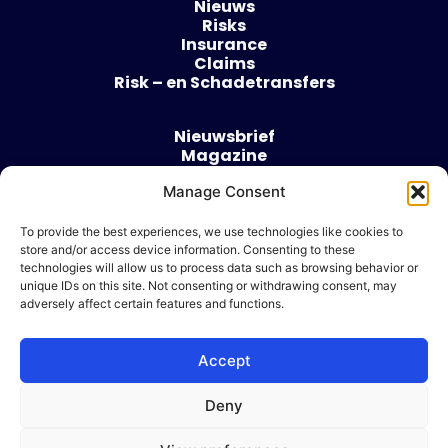
Nieuws
Risks
Insurance
Claims
Risk – en Schadetransfers
Nieuwsbrief
Magazine
Evenementen
Over
Manage Consent
Contact
To provide the best experiences, we use technologies like cookies to
store and/or access device information. Consenting to these
Algemene voorwaarden
technologies will allow us to process data such as browsing behavior or
Cookie beleid
unique IDs on this site. Not consenting or withdrawing consent, may
adversely affect certain features and functions.
Accept
Ik wil adverteren
Deny
© 2026 Risk & Business