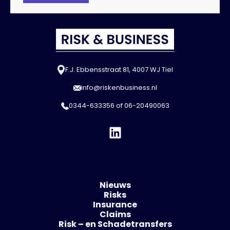
F.J. Ebbensstraat 81, 4007 WJ Tiel
info@riskenbusiness.nl
0344-633356
of
06-20490063
Nieuws
Risks
Insurance
Claims
Risk – en Schadetransfers