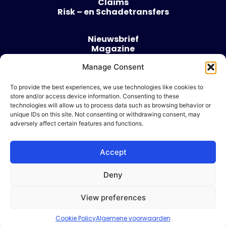
Claims
Risk – en Schadetransfers
Nieuwsbrief
Magazine
Evenementen
Manage Consent
Over
Contact
To provide the best experiences, we use technologies like cookies to
store and/or access device information. Consenting to these
Algemene voorwaarden
technologies will allow us to process data such as browsing behavior or
Cookie beleid
unique IDs on this site. Not consenting or withdrawing consent, may
adversely affect certain features and functions.
Accept
Ik wil adverteren
Deny
© 2026 Risk & Business
View preferences
| Design & Development door
WP Masters
Cookie Policy
Algemene voorwaarden