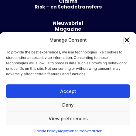
Claims
Risk – en Schadetransfers
Nieuwsbrief
Magazine
Evenementen
Manage Consent
Over
Contact
To provide the best experiences, we use technologies like cookies to
store and/or access device information. Consenting to these
Algemene voorwaarden
technologies will allow us to process data such as browsing behavior or
Cookie beleid
unique IDs on this site. Not consenting or withdrawing consent, may
adversely affect certain features and functions.
Accept
Ik wil adverteren
Deny
© 2026 Risk & Business
View preferences
| Design & Development door
WP Masters
Cookie Policy
Algemene voorwaarden