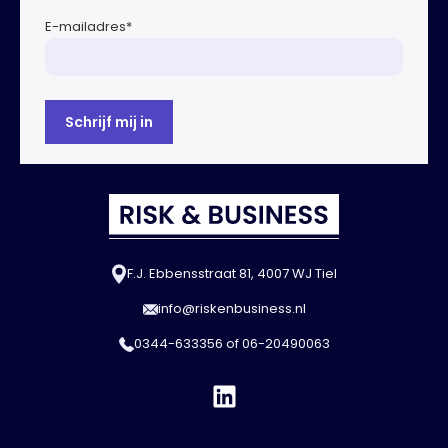
E-mailadres
*
F.J. Ebbensstraat 81, 4007 WJ Tiel
info@riskenbusiness.nl
0344-633356
of
06-20490063