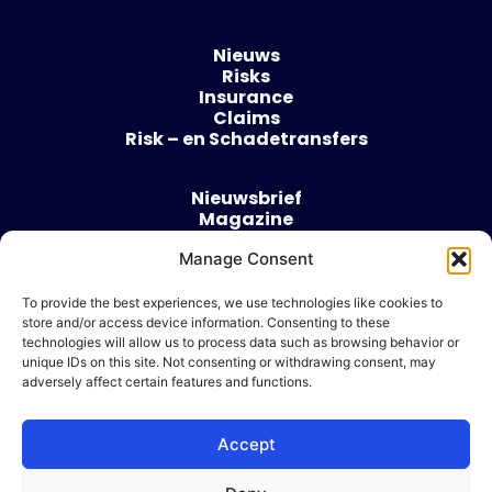
Nieuws
Risks
Insurance
Claims
Risk – en Schadetransfers
Nieuwsbrief
Magazine
Evenementen
Manage Consent
Over
Contact
To provide the best experiences, we use technologies like cookies to
store and/or access device information. Consenting to these
Algemene voorwaarden
technologies will allow us to process data such as browsing behavior or
Cookie beleid
unique IDs on this site. Not consenting or withdrawing consent, may
adversely affect certain features and functions.
Accept
Ik wil adverteren