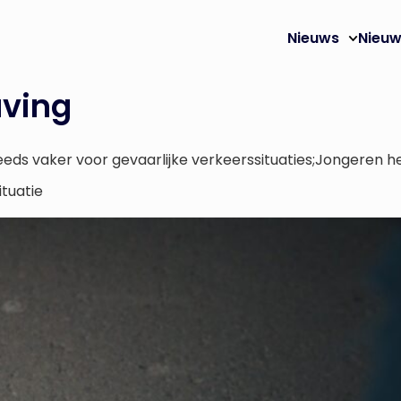
Nieuws
Nieuw
aving
eeds vaker voor gevaarlijke verkeerssituaties;Jongeren h
ituatie