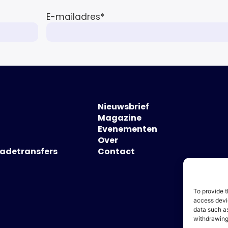
E-mailadres
*
Nieuwsbrief
Magazine
Evenementen
Over
hadetransfers
Contact
To provide t
access devic
data such as
withdrawing