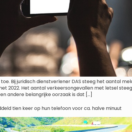
toe. Bij juridisch dienstverlener DAS steeg het aantal m
met 2022. Het aantal verkeersongevallen met letsel steeg
en andere belangrijke oorzaak is dat […]
deld tien keer op hun telefoon voor ca. halve minuut