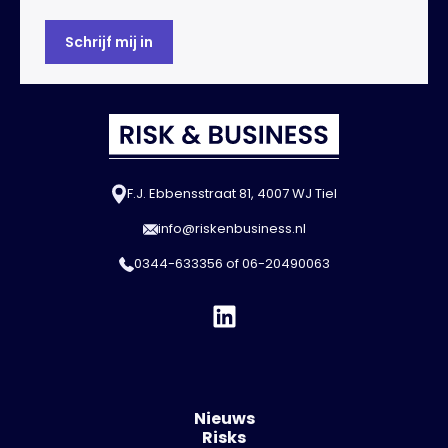
F.J. Ebbensstraat 81, 4007 WJ Tiel
info@riskenbusiness.nl
0344-633356
of
06-20490063
Nieuws
Risks