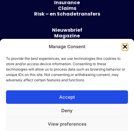
Insurance
Claims
Risk – en Schadetransfers
Nieuwsbrief
Magazine
Evenementen
Over
Manage Consent
Contact
To provide the best experiences, we use technologies like cookies to
store and/or access device information. Consenting to these
Algemene voorwaarden
technologies will allow us to process data such as browsing behavior or
Cookie beleid
unique IDs on this site. Not consenting or withdrawing consent, may
adversely affect certain features and functions.
Accept
Ik wil adverteren
Deny
© 2026 Risk & Business
View preferences
| Design & Development door
WP Masters