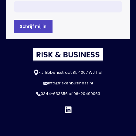
F.J. Ebbensstraat 81, 4007 WJ Tiel
info@riskenbusiness.nl
0344-633356
of
06-20490063