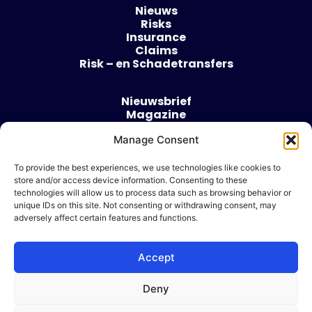
Nieuws
Risks
Insurance
Claims
Risk – en Schadetransfers
Nieuwsbrief
Magazine
Evenementen
Manage Consent
Over
Contact
To provide the best experiences, we use technologies like cookies to
store and/or access device information. Consenting to these
Algemene voorwaarden
technologies will allow us to process data such as browsing behavior or
Cookie beleid
unique IDs on this site. Not consenting or withdrawing consent, may
adversely affect certain features and functions.
Accept
Ik wil adverteren
Deny