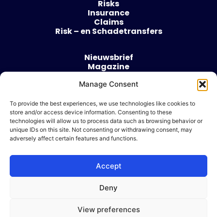
Risks
Insurance
Claims
Risk – en Schadetransfers
Nieuwsbrief
Magazine
Evenementen
Over
Manage Consent
Contact
To provide the best experiences, we use technologies like cookies to
store and/or access device information. Consenting to these
Algemene voorwaarden
technologies will allow us to process data such as browsing behavior or
Cookie beleid
unique IDs on this site. Not consenting or withdrawing consent, may
adversely affect certain features and functions.
Accept
Ik wil adverteren
Deny
© 2026 Risk & Business
View preferences
| Design & Development door
WP Masters