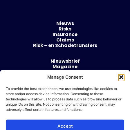
Nieuws
Risks
Insurance
Claims
Risk – en Schadetransfers
Nieuwsbrief
Magazine
Evenementen
Manage Consent
Over
Contact
To provide the best experiences, we use technologies like cookies to
store and/or access device information. Consenting to these
Algemene voorwaarden
technologies will allow us to process data such as browsing behavior or
Cookie beleid
unique IDs on this site. Not consenting or withdrawing consent, may
adversely affect certain features and functions.
Accept
Ik wil adverteren