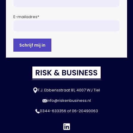
E-mailadres
*
F.J. Ebbensstraat 81, 4007 WJ Tiel
info@riskenbusiness.nl
0344-633356
of
06-20490063