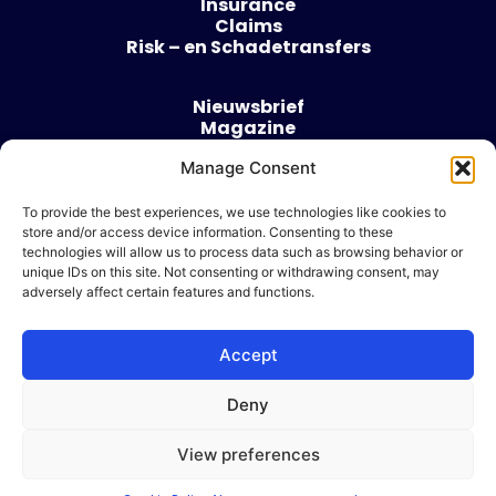
Insurance
Claims
Risk – en Schadetransfers
Nieuwsbrief
Magazine
Evenementen
Manage Consent
Over
Contact
To provide the best experiences, we use technologies like cookies to
store and/or access device information. Consenting to these
Algemene voorwaarden
technologies will allow us to process data such as browsing behavior or
Cookie beleid
unique IDs on this site. Not consenting or withdrawing consent, may
adversely affect certain features and functions.
Accept
Ik wil adverteren
Deny
© 2026 Risk & Business
View preferences
| Design & Development door
WP Masters