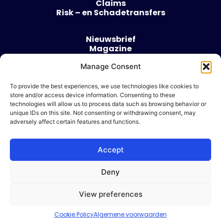
Claims
Risk – en Schadetransfers
Nieuwsbrief
Magazine
Evenementen
Manage Consent
Over
Contact
To provide the best experiences, we use technologies like cookies to
store and/or access device information. Consenting to these
Algemene voorwaarden
technologies will allow us to process data such as browsing behavior or
Cookie beleid
unique IDs on this site. Not consenting or withdrawing consent, may
adversely affect certain features and functions.
Accept
Ik wil adverteren
Deny
© 2026 Risk & Business
View preferences
| Design & Development door
WP Masters
Cookie Policy
Algemene voorwaarden