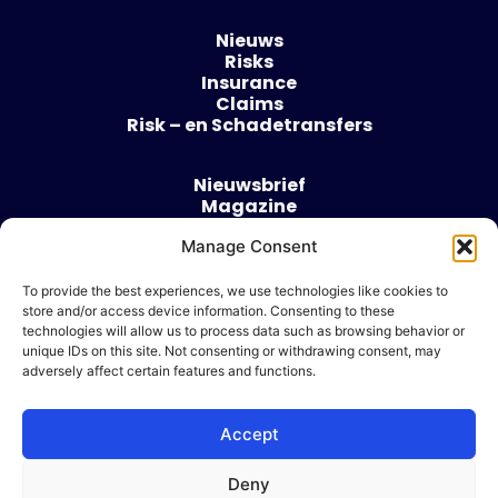
Nieuws
Risks
Insurance
Claims
Risk – en Schadetransfers
Nieuwsbrief
Magazine
Evenementen
Over
Manage Consent
Contact
To provide the best experiences, we use technologies like cookies to
store and/or access device information. Consenting to these
Algemene voorwaarden
technologies will allow us to process data such as browsing behavior or
Cookie beleid
unique IDs on this site. Not consenting or withdrawing consent, may
adversely affect certain features and functions.
Accept
Ik wil adverteren
Deny