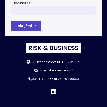
E-mailadres
*
F.J. Ebbensstraat 81, 4007 WJ Tiel
info@riskenbusiness.nl
0344-633356
of
06-20490063