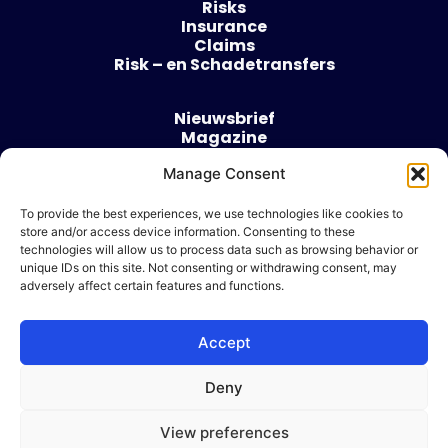
Risks
Insurance
Claims
Risk – en Schadetransfers
Nieuwsbrief
Magazine
Evenementen
Manage Consent
Over
Contact
To provide the best experiences, we use technologies like cookies to
store and/or access device information. Consenting to these
Algemene voorwaarden
technologies will allow us to process data such as browsing behavior or
Cookie beleid
unique IDs on this site. Not consenting or withdrawing consent, may
adversely affect certain features and functions.
Accept
Ik wil adverteren
Deny
© 2026 Risk & Business
View preferences
| Design & Development door
WP Masters