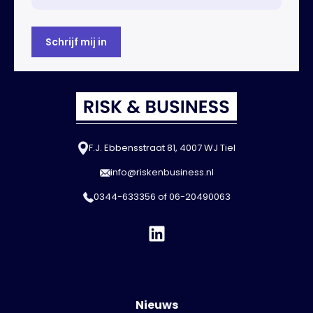
F.J. Ebbensstraat 81, 4007 WJ Tiel
info@riskenbusiness.nl
0344-633356
of
06-20490063
Nieuws