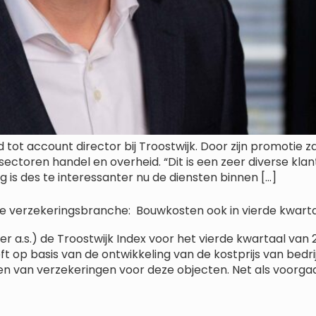
ot account director bij Troostwijk. Door zijn promotie za
ectoren handel en overheid. “Dit is een zeer diverse kla
 is des te interessanter nu de diensten binnen […]
 de verzekeringsbranche: Bouwkosten ook in vierde kwa
er a.s.) de Troostwijk Index voor het vierde kwartaal van
t op basis van de ontwikkeling van de kostprijs van bed
ten van verzekeringen voor deze objecten. Net als voorga