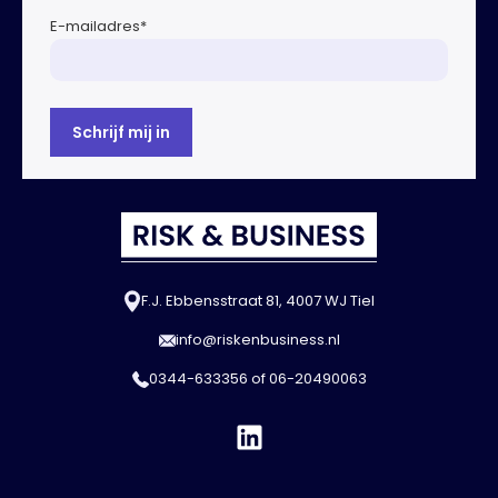
E-mailadres
*
F.J. Ebbensstraat 81, 4007 WJ Tiel
info@riskenbusiness.nl
0344-633356
of
06-20490063