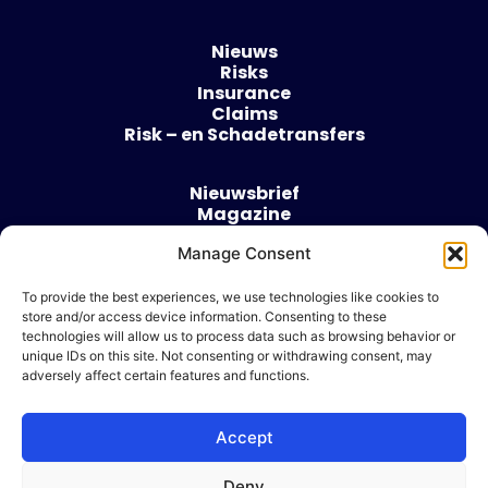
Nieuws
Risks
Insurance
Claims
Risk – en Schadetransfers
Nieuwsbrief
Magazine
Evenementen
Manage Consent
Over
Contact
To provide the best experiences, we use technologies like cookies to
store and/or access device information. Consenting to these
Algemene voorwaarden
technologies will allow us to process data such as browsing behavior or
Cookie beleid
unique IDs on this site. Not consenting or withdrawing consent, may
adversely affect certain features and functions.
Accept
Ik wil adverteren
Deny