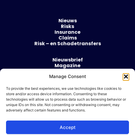
Nieuws
Risks
Insurance
Claims
Risk – en Schadetransfers
Nieuwsbrief
Magazine
Evenementen
Manage Consent
Over
Contact
To provide the best experiences, we use technologies like cookies to
store and/or access device information. Consenting to these
Algemene voorwaarden
technologies will allow us to process data such as browsing behavior or
Cookie beleid
unique IDs on this site. Not consenting or withdrawing consent, may
adversely affect certain features and functions.
Accept
Ik wil adverteren