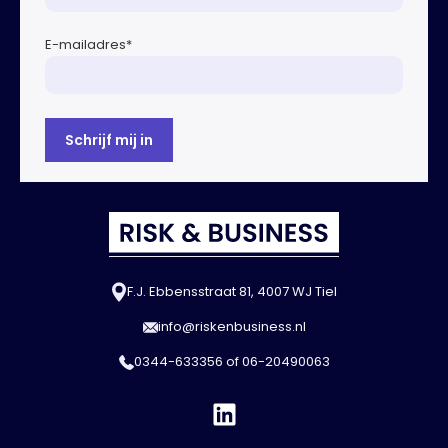
E-mailadres
*
F.J. Ebbensstraat 81, 4007 WJ Tiel
info@riskenbusiness.nl
0344-633356
of
06-20490063