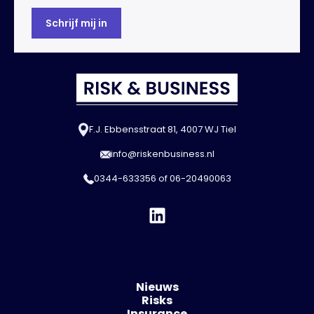
F.J. Ebbensstraat 81, 4007 WJ Tiel
info@riskenbusiness.nl
0344-633356
of
06-20490063
Nieuws
Risks
Insurance