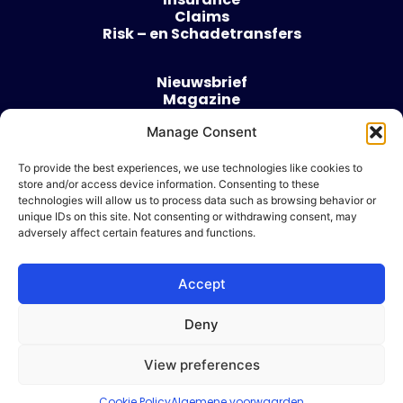
Claims
Risk – en Schadetransfers
Nieuwsbrief
Magazine
Evenementen
Manage Consent
Over
Contact
To provide the best experiences, we use technologies like cookies to
store and/or access device information. Consenting to these
Algemene voorwaarden
technologies will allow us to process data such as browsing behavior or
Cookie beleid
unique IDs on this site. Not consenting or withdrawing consent, may
adversely affect certain features and functions.
Accept
Ik wil adverteren
Deny
© 2026 Risk & Business
View preferences
| Design & Development door
WP Masters
Cookie Policy
Algemene voorwaarden