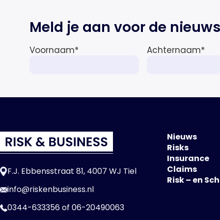
Meld je aan voor de nieuws
Voornaam
*
Achternaam
*
Nieuws
Risks
Insurance
Claims
F.J. Ebbensstraat 81, 4007 WJ Tiel
Risk – en Sc
info@riskenbusiness.nl
0344-633356
of
06-20490063