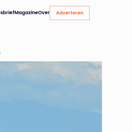
sbrief
Magazine
Over
Adverteren
s