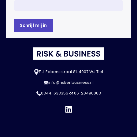
F.J. Ebbensstraat 81, 4007 WJ Tiel
info@riskenbusiness.nl
0344-633356
of
06-20490063