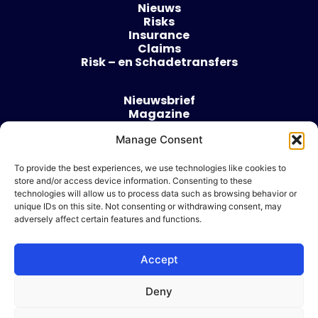
Nieuws
Risks
Insurance
Claims
Risk – en Schadetransfers
Nieuwsbrief
Magazine
Evenementen
Manage Consent
Over
Contact
To provide the best experiences, we use technologies like cookies to
store and/or access device information. Consenting to these
Algemene voorwaarden
technologies will allow us to process data such as browsing behavior or
Cookie beleid
unique IDs on this site. Not consenting or withdrawing consent, may
adversely affect certain features and functions.
Accept
Ik wil adverteren
Deny