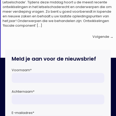
Letselschade’. Tijdens deze middag hoort u de meest recente
ontwikkelingen in het letselschaderecht en onderwerpen die om
meer verdieping vragen. Zo bent u goed voorbereidt in lopende
en nieuwe zaken en behaalt u uw laatste opleidingspunten van
het jaar! Onderwerpen die we behandelen zijn: Ontwikkelingen
‘fiscale component’ […]
Volgende
→
Meld je aan voor de nieuwsbrief
Voornaam
*
Achternaam
*
E-mailadres
*