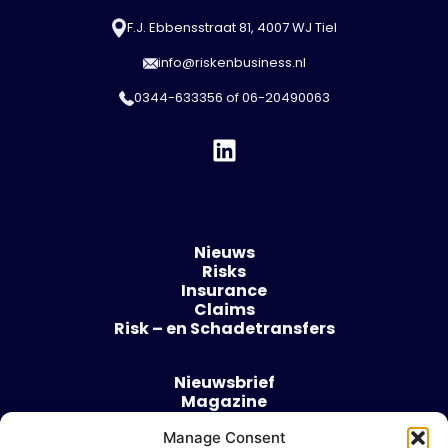
F.J. Ebbensstraat 81, 4007 WJ Tiel
info@riskenbusiness.nl
0344-633356
of
06-20490063
Nieuws
Risks
Insurance
Claims
Risk – en Schadetransfers
Nieuwsbrief
Magazine
Evenementen
Over
Manage Consent