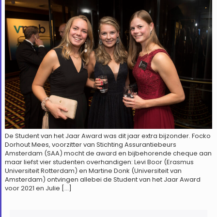
De Student van het Jaar Award was dit jaar extra bijzonder. Focko
Dorhout Mees, voorzitter van Stichting Assurantiebeurs
Amsterdam (SAA) mocht de award en bijbehorende cheque aan
maar liefst vier studenten overhandigen: Levi Boor (Erasmus
Universiteit Rotterdam) en Martine Donk (Universiteit van
Amsterdam) ontvingen allebei de Student van het Jaar Award
voor 2021 en Julie […]