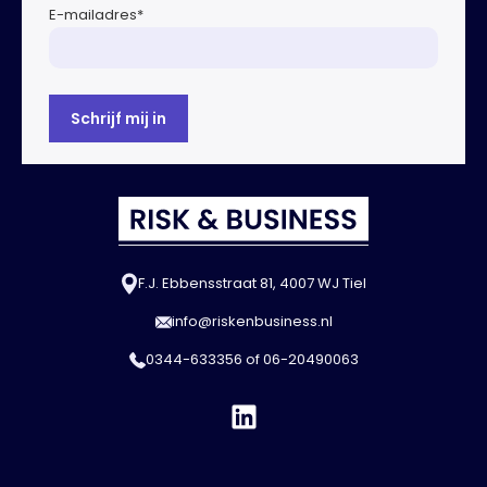
E-mailadres
*
F.J. Ebbensstraat 81, 4007 WJ Tiel
info@riskenbusiness.nl
0344-633356
of
06-20490063