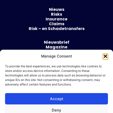
Nieuws
Risks
Insurance
Claims
Risk – en Schadetransfers
Nieuwsbrief
Magazine
Evenementen
Manage Consent
Over
Contact
To provide the best experiences, we use technologies like cookies to
store and/or access device information. Consenting to these
Algemene voorwaarden
technologies will allow us to process data such as browsing behavior or
Cookie beleid
unique IDs on this site. Not consenting or withdrawing consent, may
adversely affect certain features and functions.
Accept
Ik wil adverteren
Deny