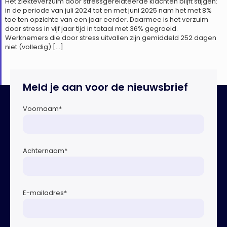
Het ziekteverzuim door stressgerelateerde klachten blijft stijgen:
in de periode van juli 2024 tot en met juni 2025 nam het met 8%
toe ten opzichte van een jaar eerder. Daarmee is het verzuim
door stress in vijf jaar tijd in totaal met 36% gegroeid.
Werknemers die door stress uitvallen zijn gemiddeld 252 dagen
niet (volledig) […]
Meld je aan voor de nieuwsbrief
Voornaam
*
Achternaam
*
E-mailadres
*