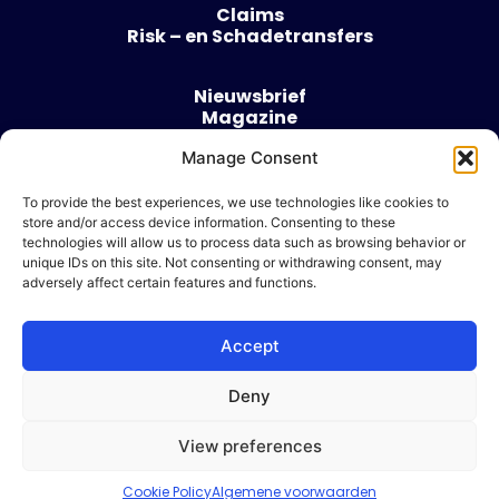
Claims
Risk – en Schadetransfers
Nieuwsbrief
Magazine
Evenementen
Over
Manage Consent
Contact
To provide the best experiences, we use technologies like cookies to
store and/or access device information. Consenting to these
Algemene voorwaarden
technologies will allow us to process data such as browsing behavior or
Cookie beleid
unique IDs on this site. Not consenting or withdrawing consent, may
adversely affect certain features and functions.
Accept
Ik wil adverteren
Deny
© 2026 Risk & Business
View preferences
| Design & Development door
WP Masters
Cookie Policy
Algemene voorwaarden