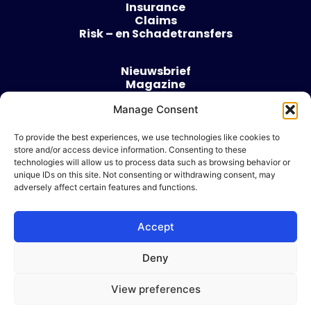
Insurance
Claims
Risk – en Schadetransfers
Nieuwsbrief
Magazine
Evenementen
Over
Manage Consent
Contact
To provide the best experiences, we use technologies like cookies to
store and/or access device information. Consenting to these
Algemene voorwaarden
technologies will allow us to process data such as browsing behavior or
Cookie beleid
unique IDs on this site. Not consenting or withdrawing consent, may
adversely affect certain features and functions.
Accept
Ik wil adverteren
Deny
© 2026 Risk & Business
View preferences
| Design & Development door
WP Masters